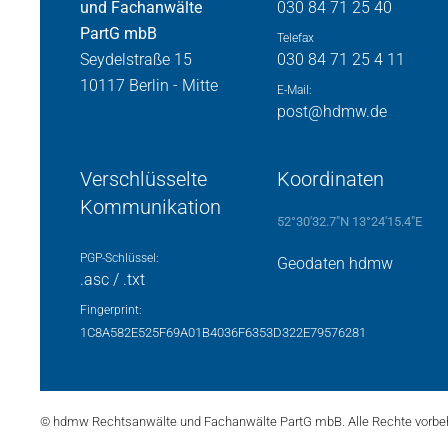
und Fachanwälte
030 84 71 25 40
PartG mbB
Telefax
Seydelstraße 15
030 84 71 25 4 11
10117 Berlin - Mitte
E-Mail:
post@hdmw.de
Verschlüsselte
Koordinaten
Kommunikation
52°30'32.7"N 13°24'15.4"E
PGP-Schlüssel:
Geodaten hdmw
.asc
/
.txt
Fingerprint:
1C8A582E525F69A01B4036F6353D322E79576281
© hdmw Rechtsanwälte und Fachanwälte PartG mbB. Alle Rechte vorbeh