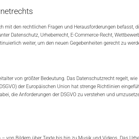
rnetrechts
r sich mit den rechtlichen Fragen und Herausforderungen befasst
unter Datenschutz, Urheberrecht, E-Commerce-Recht, Wettbewerbs
ntinuierlich weiter, um den neuen Gegebenheiten gerecht zu werd
 Zeitalter von größter Bedeutung. Das Datenschutzrecht regelt, w
VO) der Europäischen Union hat strenge Richtlinien eingeführt,
 dabei, die Anforderungen der DSGVO zu verstehen und umzusetzen,
en – von Bildern über Texte bis hin zu Musik und Videos. Das Urhe