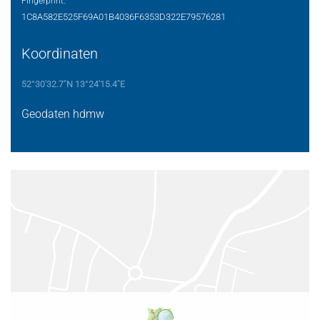
Fingerprint:
1C8A582E525F69A01B4036F6353D322E79576281
Koordinaten
52°30'32.7"N 13°24'15.4"E
Geodaten hdmw